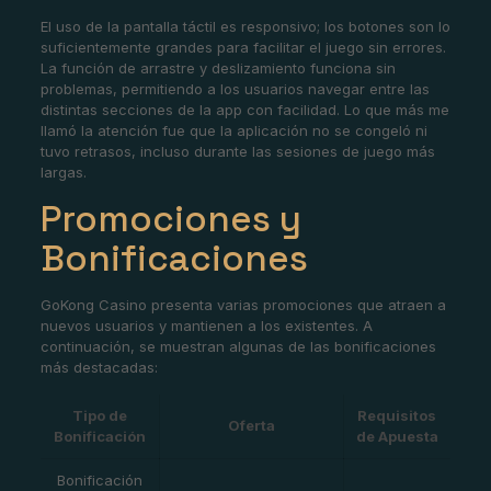
El uso de la pantalla táctil es responsivo; los botones son lo
suficientemente grandes para facilitar el juego sin errores.
La función de arrastre y deslizamiento funciona sin
problemas, permitiendo a los usuarios navegar entre las
distintas secciones de la app con facilidad. Lo que más me
llamó la atención fue que la aplicación no se congeló ni
tuvo retrasos, incluso durante las sesiones de juego más
largas.
Promociones y
Bonificaciones
GoKong Casino presenta varias promociones que atraen a
nuevos usuarios y mantienen a los existentes. A
continuación, se muestran algunas de las bonificaciones
más destacadas:
Tipo de
Requisitos
Oferta
Bonificación
de Apuesta
Bonificación