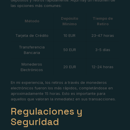
depósitos y retiros rápidamente. Aquí hay un resumen de
las opciones más comunes:
Depósito
Tiempo de
Método
Mínimo
Retiro
Tarjeta de Crédito
10 EUR
23-47 horas
Transferencia
50 EUR
3-5 días
Bancaria
Monederos
20 EUR
12-24 horas
Electrónicos
En mi experiencia, los retiros a través de monederos
electrónicos fueron los más rápidos, completándose en
aproximadamente 15 horas. Esto es importante para
aquellos que valoran la inmediatez en sus transacciones.
Regulaciones y
Seguridad