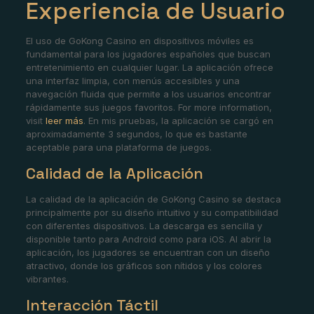
Experiencia de Usuario
El uso de GoKong Casino en dispositivos móviles es
fundamental para los jugadores españoles que buscan
entretenimiento en cualquier lugar. La aplicación ofrece
una interfaz limpia, con menús accesibles y una
navegación fluida que permite a los usuarios encontrar
rápidamente sus juegos favoritos. For more information,
visit
leer más
. En mis pruebas, la aplicación se cargó en
aproximadamente 3 segundos, lo que es bastante
aceptable para una plataforma de juegos.
Calidad de la Aplicación
La calidad de la aplicación de GoKong Casino se destaca
principalmente por su diseño intuitivo y su compatibilidad
con diferentes dispositivos. La descarga es sencilla y
disponible tanto para Android como para iOS. Al abrir la
aplicación, los jugadores se encuentran con un diseño
atractivo, donde los gráficos son nítidos y los colores
vibrantes.
Interacción Táctil