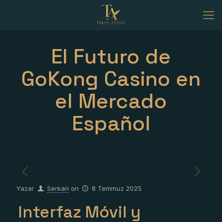
El Futuro de
GoKong Casino en
el Mercado
Español
Yazar
Serkan
on
8 Temmuz 2025
Interfaz Móvil y