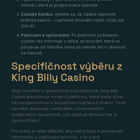
metodu, která je podporována kasinem.
Zadejte částku:
Ujistěte se, že částka odpovídá
kritériím kasina – například minimální výběr může být
200 Kč.
Potvrzení a zpracování:
Po potvrzení požadavku
systém vás informuje o délce zpracování, která se
pohybuje od několika minut po několik dní v závislosti
na metodě.
Specifičnost výběru z
King Billy Casino
Když hovoříme o spoľahlivosti a bezpečnosti, King Billy
Casino představuje moderní platformu, která klade důraz
na transparentnost a bezpečnost hráčských financí. Tento
operátor disponuje certifikátem od nezávislých
auditorských společností, což zajišťuje férovost her a
správu financí.
Pro hráče je velmi důležité, aby měli přístup k podrobným
informacím o výběrovém procesu, a to právě