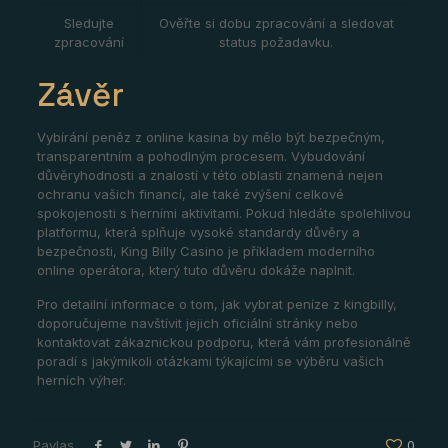
Sledujte
Ověřte si dobu zpracování a sledovat
zpracování
status požadavku.
Závěr
Vybírání peněz z online kasina by mělo být bezpečným,
transparentním a pohodlným procesem. Vybudování
důvěryhodnosti a znalostí v této oblasti znamená nejen
ochranu vašich financí, ale také zvýšení celkové
spokojenosti s herními aktivitami. Pokud hledáte spolehlivou
platformu, která splňuje vysoké standardy důvěry a
bezpečnosti, King Billy Casino je příkladem moderního
online operátora, který tuto důvěru dokáže naplnit.
Pro detailní informace o tom, jak vybrat peníze z kingbilly,
doporučujeme navštívit jejich oficiální stránky nebo
kontaktovat zákaznickou podporu, která vám profesionálně
poradí s jakýmikoli otázkami týkajícími se výběru vašich
herních výher.
Paylaş
0