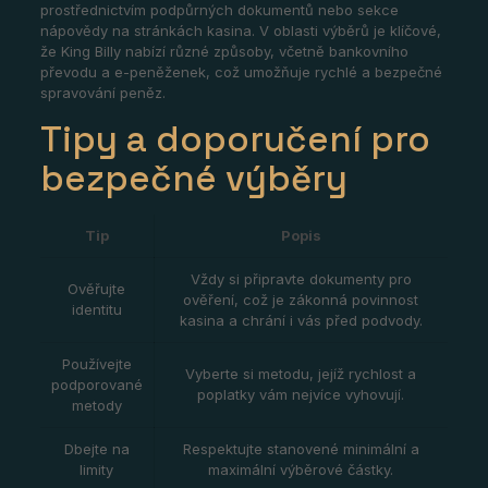
prostřednictvím podpůrných dokumentů nebo sekce
nápovědy na stránkách kasina. V oblasti výběrů je klíčové,
že King Billy nabízí různé způsoby, včetně bankovního
převodu a e-peněženek, což umožňuje rychlé a bezpečné
spravování peněz.
Tipy a doporučení pro
bezpečné výběry
Tip
Popis
Vždy si připravte dokumenty pro
Ověřujte
ověření, což je zákonná povinnost
identitu
kasina a chrání i vás před podvody.
Používejte
Vyberte si metodu, jejíž rychlost a
podporované
poplatky vám nejvíce vyhovují.
metody
Dbejte na
Respektujte stanovené minimální a
limity
maximální výběrové částky.