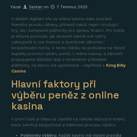
Yazar
Serkan
on
7 Temmuz 2025
V dnešní digitální éře se online kasina stala součástí
hlavního proudu zábavy, přičemž nabízí nejen vzrušující
hry, ale i komplexní platformy pro správu financí. Pro hráče
je klíčové pochopit, jak správně vybírat své výhry,
zabezpečit si své finance a dodržovat zákonné i
bezpečnostní normy. V tomto článku se podíváme na hlavní
aspekty procesu výběru peněz z online kasina, a zároveň
propojujeme důležité rady s konkrétním příkladem
platformy, na kterou lze spolehnout – například s
King Billy
Casino
.
Hlavní faktory při
výběru peněz z online
kasina
V první řadě je třeba se zaměřit na několik klíčových kritérií,
které ovlivňují bezpečnost a efektivitu procesu výběru:
Podmínky výběru:
Každé kasino má vlastní pravidla