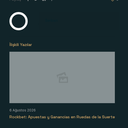
Serkan
İlişkili Yazılar
6 Ağustos 2026
Rockbet: Apuestas y Ganancias en Ruedas de la Suerte