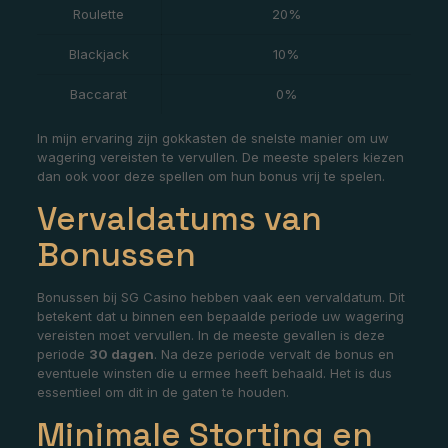
Roulette
20%
Blackjack
10%
Baccarat
0%
In mijn ervaring zijn gokkasten de snelste manier om uw
wagering vereisten te vervullen. De meeste spelers kiezen
dan ook voor deze spellen om hun bonus vrij te spelen.
Vervaldatums van
Bonussen
Bonussen bij SG Casino hebben vaak een vervaldatum. Dit
betekent dat u binnen een bepaalde periode uw wagering
vereisten moet vervullen. In de meeste gevallen is deze
periode
30 dagen
. Na deze periode vervalt de bonus en
eventuele winsten die u ermee heeft behaald. Het is dus
essentieel om dit in de gaten te houden.
Minimale Storting en