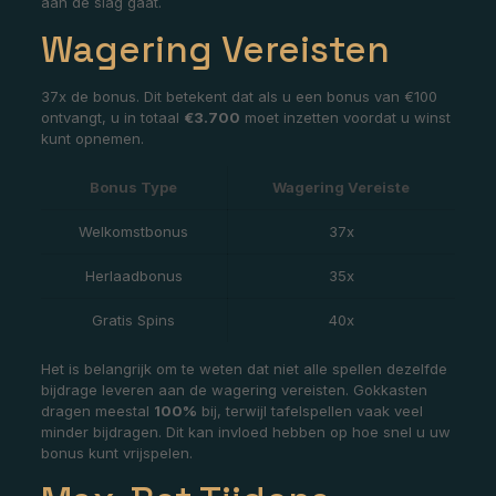
aan de slag gaat.
Wagering Vereisten
37x de bonus. Dit betekent dat als u een bonus van €100
ontvangt, u in totaal
€3.700
moet inzetten voordat u winst
kunt opnemen.
Bonus Type
Wagering Vereiste
Welkomstbonus
37x
Herlaadbonus
35x
Gratis Spins
40x
Het is belangrijk om te weten dat niet alle spellen dezelfde
bijdrage leveren aan de wagering vereisten. Gokkasten
dragen meestal
100%
bij, terwijl tafelspellen vaak veel
minder bijdragen. Dit kan invloed hebben op hoe snel u uw
bonus kunt vrijspelen.