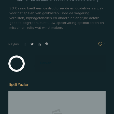
SG Casino biedt een gestructureerde en duidelijke aanpak
voor het spelen van gokkasten. Door de wagering
vereisten, bijdragetabellen en andere belangrijke details
goed te begrijpen, kunt u uw spelervaring optimaliseren en
misschien zelfs wat winst maken.
Paylaş
0
Serkan
İlişkili Yazılar