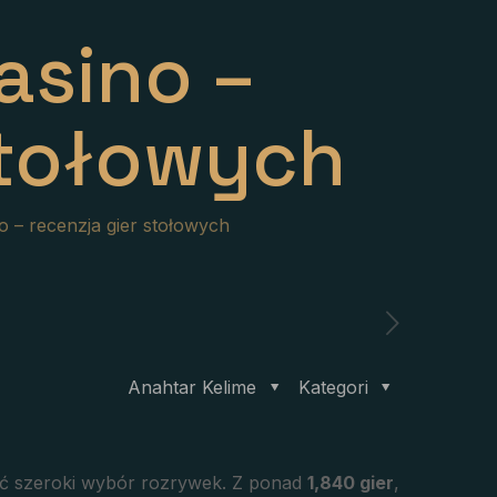
asino –
stołowych
o – recenzja gier stołowych
Anahtar Kelime
Kategori
eźć szeroki wybór rozrywek. Z ponad
1,840 gier
,