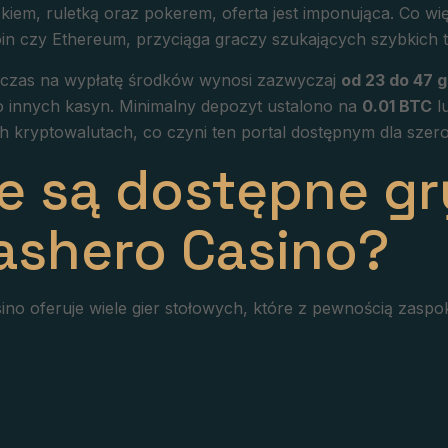
kiem, ruletką oraz pokerem, oferta jest imponująca. Co w
coin czy Ethereum, przyciąga graczy szukających szybkich tr
czas na wypłatę środków wynosi zazwyczaj
od 23 do 47 
 innych kasyn. Minimalny depozyt ustalono na
0.01 BTC
l
 kryptowalutach, co czyni ten portal dostępnym dla szero
ie są dostępne g
ashero Casino?
no oferuje wiele gier stołowych, które z pewnością zaspoko