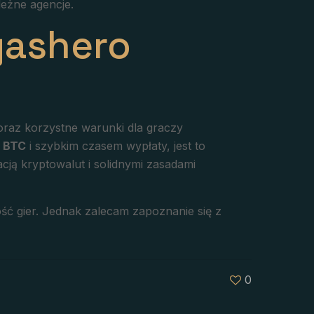
leżne agencje.
gashero
raz korzystne warunki dla graczy
 BTC
i szybkim czasem wypłaty, jest to
acją kryptowalut i solidnymi zasadami
ść gier. Jednak zalecam zapoznanie się z
0