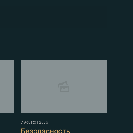
7 Ağustos 2026
Безопасность