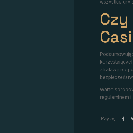
wszystkie gry 
Czy
Cas
Podsumowując,
korzystających
atrakcyjna opc
bezpieczeńst
Warto spróbowa
regulaminem i
Paylaş