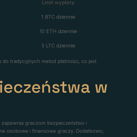
Limit wypłaty
1 BTC dziennie
10 ETH dziennie
5 LTC dziennie
do tradycyjnych metod płatności, co jest
pieczeństwa w
co zapewnia graczom bezpieczeństwo i
ane osobowe i finansowe graczy. Dodatkowo,