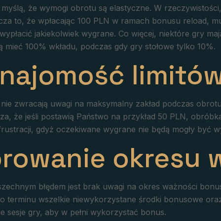
 myślą, że wymogi obrotu są elastyczne. W rzeczywistości
cza to, że wpłacając 100 PLN w ramach bonusu reload, 
ypłacić jakiekolwiek wygrane. Co więcej, niektóre gry maj
 mieć 100% wkładu, podczas gdy gry stołowe tylko 10%.
znajomość limitó
 nie zwracają uwagi na maksymalny zakład podczas obro
za, że jeśli postawią Państwo na przykład 50 PLN, obrób
frustracji, gdyż oczekiwane wygrane nie będą mogły być w
orowanie okresu 
zechnym błędem jest brak uwagi na okres ważności bonus
go terminu wszelkie niewykorzystane środki bonusowe ora
e sesje gry, aby w pełni wykorzystać bonus.