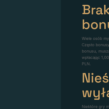
Brak
bon
Wiele osób myś
Często bonusy
bonusu, muszą
wpłacając 1,0
PLN.
Nie
wył
Niektóre gry 