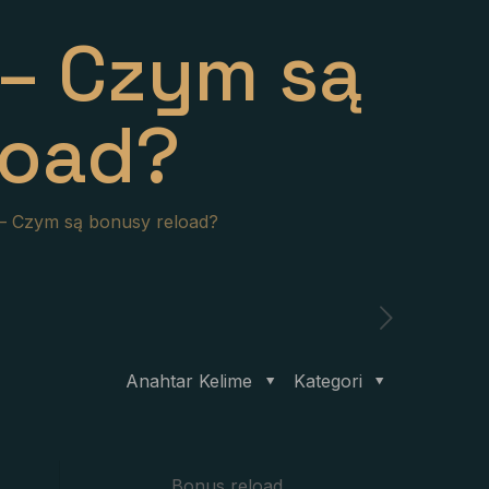
 – Czym są
load?
 – Czym są bonusy reload?
Anahtar Kelime
Kategori
Bonus reload