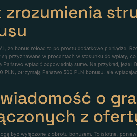
 zrozumienia str
usu
li, że bonus reload to po prostu dodatkowe pieniądze. Rze
 są przyznawane w procentach w stosunku do wpłaty, co
 Państwo wpłacić odpowiednią sumę. Na przykład, jeżeli 
00 PLN, otrzymają Państwo 500 PLN bonusu, ale wpłacając 
świadomość o gr
ączonych z ofert
mogą być wyłączone z obrotu bonusem. To istotne, poniew