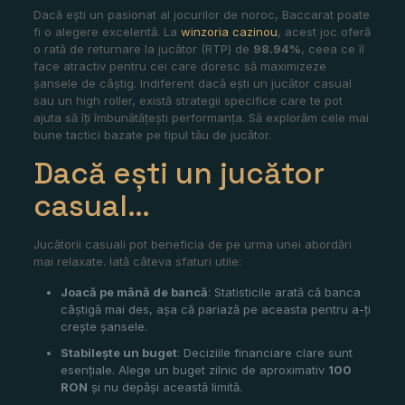
Dacă ești un pasionat al jocurilor de noroc, Baccarat poate
fi o alegere excelentă. La
winzoria cazinou
, acest joc oferă
o rată de returnare la jucător (RTP) de
98.94%
, ceea ce îl
face atractiv pentru cei care doresc să maximizeze
șansele de câștig. Indiferent dacă ești un jucător casual
sau un high roller, există strategii specifice care te pot
ajuta să îți îmbunătățești performanța. Să explorăm cele mai
bune tactici bazate pe tipul tău de jucător.
Dacă ești un jucător
casual…
Jucătorii casuali pot beneficia de pe urma unei abordări
mai relaxate. Iată câteva sfaturi utile:
Joacă pe mână de bancă
: Statisticile arată că banca
câștigă mai des, așa că pariază pe aceasta pentru a-ți
crește șansele.
Stabilește un buget
: Deciziile financiare clare sunt
esențiale. Alege un buget zilnic de aproximativ
100
RON
și nu depăși această limită.