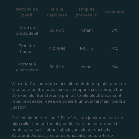
Metodă de
Minim
Timp de
Comision
plată
depunere
procesare
Card de
50 RON
Instant
0%
credit/debit
Transfer
100 RON
1-3 zile
0%
bancar
Portofele
50 RON
Instant
0%
electronice
Winzoria Casino oferă mai multe metode de plată, ceea ce
face ușor pentru toată lumea să depună și să retragă bani.
De exemplu, transferurile prin portofele electronice sunt
rapid procesate, ceea ce poate fi un avantaj major pentru
jucători.
Ce mai rămâne de spus? Fie că ești un jucător casual, un
high roller sau un fan al jocurilor live, tactica corectă te
poate ajuta să îți îmbunătățești șansele de câștig la
Baccarat. Așadar, joacă responsabil și bucură-te de