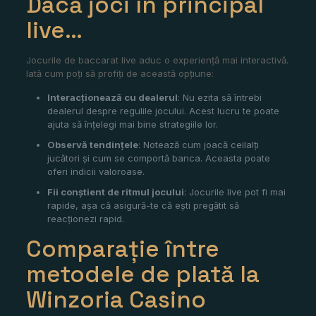
Dacă joci în principal
live…
Jocurile de baccarat live aduc o experiență mai interactivă.
Iată cum poți să profiți de această opțiune:
Interacționează cu dealerul
: Nu ezita să întrebi
dealerul despre regulile jocului. Acest lucru te poate
ajuta să înțelegi mai bine strategiile lor.
Observă tendințele
: Notează cum joacă ceilalți
jucători și cum se comportă banca. Aceasta poate
oferi indicii valoroase.
Fii conștient de ritmul jocului
: Jocurile live pot fi mai
rapide, așa că asigură-te că ești pregătit să
reacționezi rapid.
Comparație între
metodele de plată la
Winzoria Casino