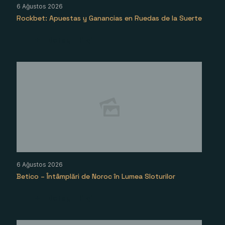
6 Ağustos 2026
Rockbet: Apuestas y Ganancias en Ruedas de la Suerte
Detaylı Bilgi
6 Ağustos 2026
Betico – Întâmplări de Noroc în Lumea Sloturilor
Detaylı Bilgi