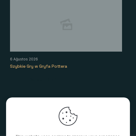
6 Ağustos 2026
Szybkie Gry w Gryfa Pottera
Detaylı Bilgi
Comments are closed.