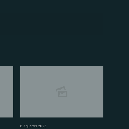
6 Ağustos 2026