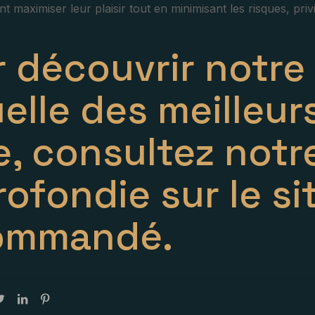
t maximiser leur plaisir tout en minimisant les risques, privi
 découvrir notre
elle des meilleur
e, consultez notr
ofondie sur le si
ommandé.