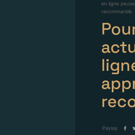
en ligne peuven
recommandé.
Pour
actu
lign
appr
rec
Paylaş