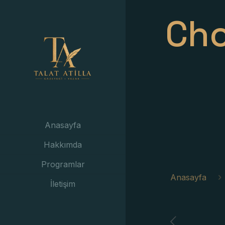
Cho
Anasayfa
Hakkımda
Programlar
Anasayfa
İletişim