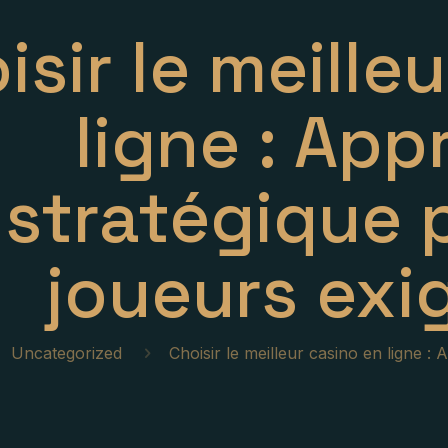
isir le meille
ligne : Ap
stratégique 
joueurs exi
Uncategorized
Choisir le meilleur casino en ligne :