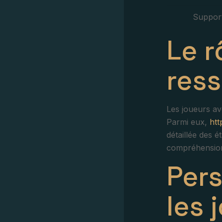
Support
Le r
ress
Les joueurs av
Parmi eux,
htt
détaillée des 
compréhension c
Per
les 