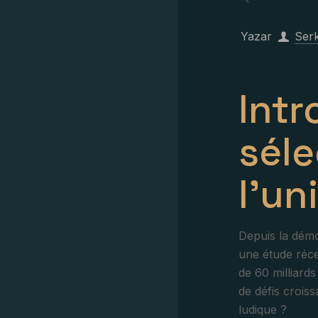
Yazar
Ser
Intr
séle
l’un
Depuis la démo
une étude réc
de 60 milliard
de défis crois
ludique ?