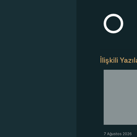
İlişkili Yazı
7 Ağustos 2026