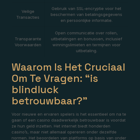
Gebruik van SSL-encryptie voor het
Veilige
beschermen van betalingsgegevens
Transacties
en persoonlijke informatie.
Open communicatie over rollen,
Transparante
uitbetalingen en bonussen, inclusief
Voorwaarden
winningslimieten en termijnen voor
uitbetaling.
Waarom Is Het Cruciaal
Om Te Vragen: “is
blindluck
betrouwbaar?”
Voor nieuwe en ervaren spelers is het essentieel om na te
gaan of een casino daadwerkelijk betrouwbaar is voordat
ze hun geld inzetten. Het internet biedt honderden
casino’s, maar niet allemaal opereren onder dezelfde
normen. Het beoordelen van platforms op basis van onder