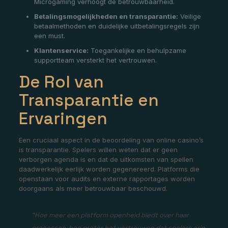
Microgaming verhoogt de betrouwbaarheid.
Betalingsmogelijkheden en transparantie:
Veilige
betaalmethoden en duidelijke uitbetalingsregels zijn
een must.
Klantenservice:
Toegankelijke en behulpzame
supportteam versterkt het vertrouwen.
De Rol van
Transparantie en
Ervaringen
Een cruciaal aspect in de beoordeling van online casino’s
is transparantie. Spelers willen weten dat er geen
verborgen agenda is en dat de uitkomsten van spellen
daadwerkelijk eerlijk worden gegenereerd. Platforms die
openstaan voor audits en externe rapportages worden
doorgaans als meer betrouwbaar beschouwd.
“Hoe meer een platform openheid biedt over haar
processen, hoe groter het vertrouwen dat spelers erin