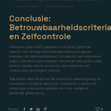
kunnen stellen.” —
Industrieel expert
Conclusie:
Betrouwbaarheidscriteri
en Zelfcontrole
Hoewel er geen 100% garantie is op winst, geeft het
naleven van strenge beoordelingscriteria een goede
indicatie van betrouwbaarheid. Het gebruik van referenties
zoals is blindluck betrouwbaar? benadrukt dat spelers altijd
kritisch moeten blijven en kiezen voor platforms die
voldoen aan de hoogste normen.
Tip:
Neem altijd de tijd om de licentie en speelomgeving te
verkennen voordat je geld inzet. Investeren in kennis en
onderzoek is de beste garantie voor een veilige en
plezierige gokervaring.
Paylaş
0