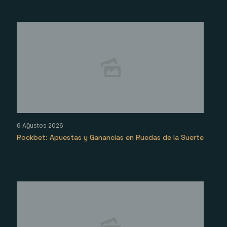
6 Ağustos 2026
Rockbet: Apuestas y Ganancias en Ruedas de la Suerte
Detaylı Bilgi