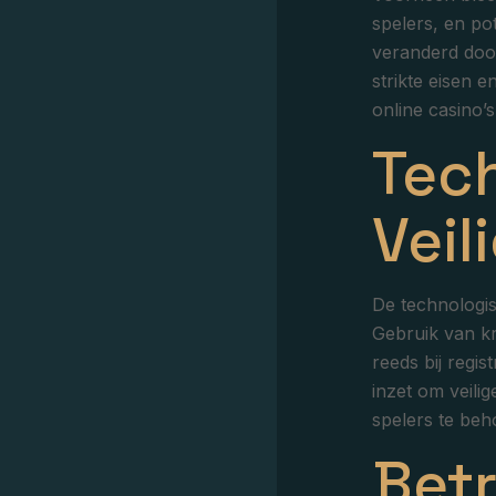
spelers, en po
veranderd door
strikte eisen 
online casino’s
Tec
Veil
De technologis
Gebruik van k
reeds bij regi
inzet om veili
spelers te be
Betr