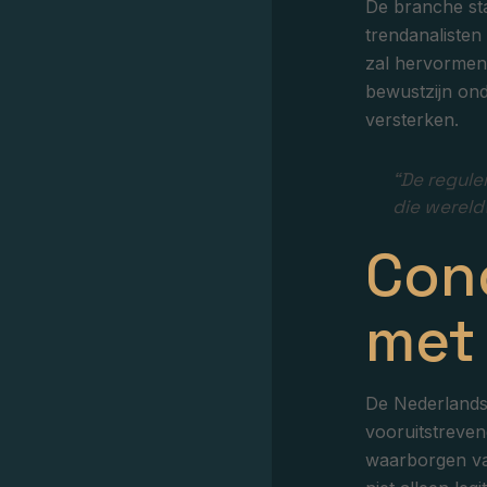
De branche st
trendanalisten
zal hervormen
bewustzijn ond
versterken.
“De regule
die wereld
Con
met 
De Nederlandse
vooruitstreven
waarborgen van