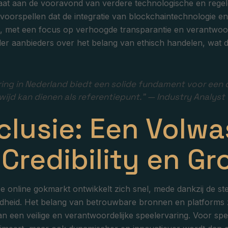
aat aan de vooravond van verdere technologische en regelg
 voorspellen dat de integratie van blockchaintechnologie en 
, met een focus op verhoogde transparantie en verantwoor
er aanbieders over het belang van ethisch handelen, wat 
ring in Nederland biedt een solide fundament voor een 
wijd kan dienen als referentiepunt.” — Industry Analyst
clusie: Een Volw
Credibility en Gr
 online gokmarkt ontwikkelt zich snel, mede dankzij de st
dheid. Het belang van betrouwbare bronnen en platforms zo
 een veilige en verantwoordelijke speelervaring. Voor spel