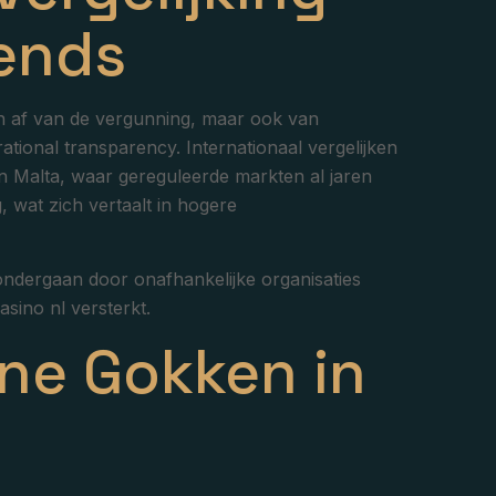
rends
en af van de vergunning, maar ook van
ational transparency. Internationaal vergelijken
n Malta, waar gereguleerde markten al jaren
, wat zich vertaalt in hogere
ondergaan door onafhankelijke organisaties
asino nl versterkt.
ne Gokken in