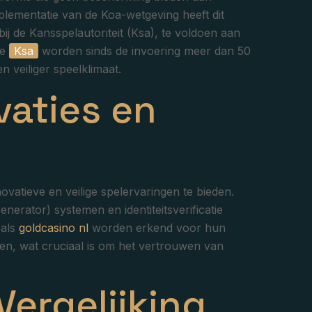
mplementatie van de Koa-wetgeving heeft dit
ij de Kansspelautoriteit (Ksa), te voldoen aan
de
Ksa
worden sinds de invoering meer dan 50
en veiliger speelklimaat.
vaties en
vatieve en veilige spelervaringen te bieden.
rator) systemen en identiteitsverificatie
oals
goldcasino nl
worden erkend voor hun
ren, wat cruciaal is om het vertrouwen van
ergelijking