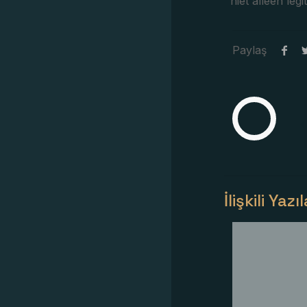
niet alleen le
Paylaş
İlişkili Yazı