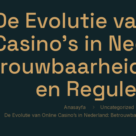
De Evolutie v
Casino’s in N
rouwbaarheid
en Regule
Anasayfa
Uncategorized
De Evolutie van Online Casino’s in Nederland: Betrouwba