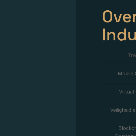
Over
Indu
Tr
Mobile
Virtual 
Veiligheid e
Blockc