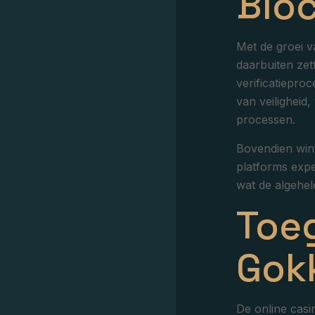
Blo
Met de groei 
daarbuiten zet
verificatiepro
van veilighei
processen.
Bovendien wint
platforms expe
wat de algehel
Toeg
Gok
De online casi