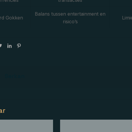
rrencies
transacties
Balans tussen entertainment en
rd Gokken
Limi
risico’s
Serkan
lar