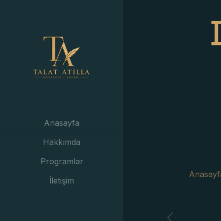
Anasayfa
Hakkımda
Programlar
Anasayf
İletişim