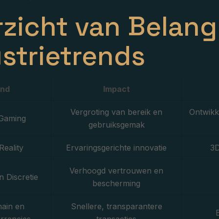
zicht van Belangr
strietrends
end
Impact
Vergroting van bereik en
Ontwikk
 Gaming
gebruiksgemak
Reality
Ervaringsgerichte innovatie
3D
Verhoogd vertrouwen en
n Discretie
bescherming
hain en
Snellere, transparantere