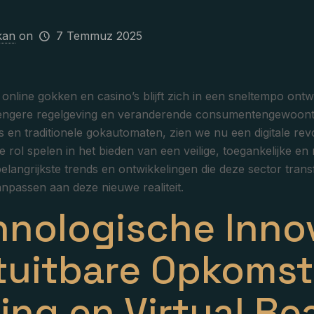
kan
on
7 Temmuz 2025
online gokken en casino’s blijft zich in een sneltempo on
trengere regelgeving en veranderende consumentengewoont
’s en traditionele gokautomaten, zien we nu een digitale rev
 rol spelen in het bieden van een veilige, toegankelijke en 
belangrijkste trends en ontwikkelingen die deze sector tr
anpassen aan deze nieuwe realiteit.
nologische Innov
tuitbare Opkomst
ng en Virtual Rea