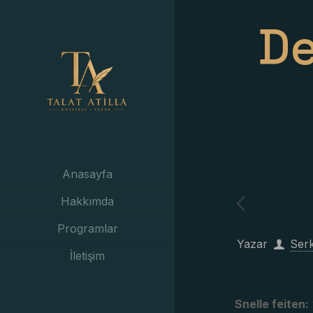
De
Anasayfa
Hakkımda
Programlar
Yazar
Ser
İletişim
Snelle feiten: