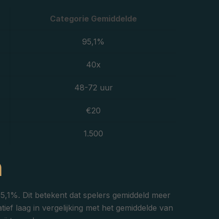
Categorie Gemiddelde
95,1%
40x
48-72 uur
€20
1.500
n
5,1%. Dit betekent dat spelers gemiddeld meer
tief laag in vergelijking met het gemiddelde van