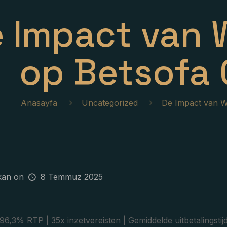
 Impact van 
op Betsofa 
Anasayfa
Uncategorized
De Impact van W
kan
on
8 Temmuz 2025
96,3% RTP | 35x inzetvereisten | Gemiddelde uitbetalingstij