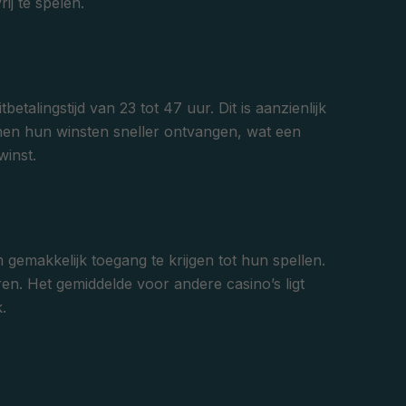
ij te spelen.
alingstijd van 23 tot 47 uur. Dit is aanzienlijk
nnen hun winsten sneller ontvangen, wat een
winst.
 gemakkelijk toegang te krijgen tot hun spellen.
eren. Het gemiddelde voor andere casino’s ligt
.