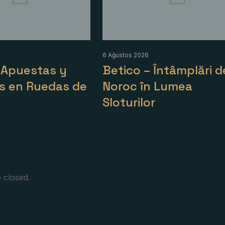
6 Ağustos 2026
 Apuestas y
Betico – Întâmplări d
s en Ruedas de
Noroc în Lumea
Sloturilor
ı Bilgi
Detaylı Bilgi
 closed.