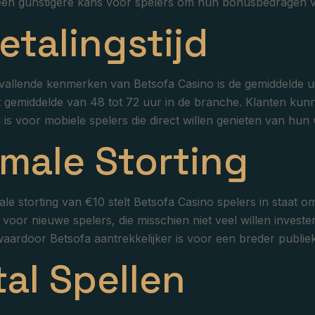
 een gunstigere kans voor spelers om hun bonusbedragen vr
etalingstijd
allende kenmerken van Betsofa Casino is de gemiddelde uitbet
t gemiddelde van 48 tot 72 uur in de branche. Klanten ku
 is voor mobiele spelers die direct willen genieten van hun 
male Storting
le storting van €10 stelt Betsofa Casino spelers in staat om
g voor nieuwe spelers, die misschien niet veel willen invest
aardoor Betsofa aantrekkelijker is voor een breder publiek
al Spellen