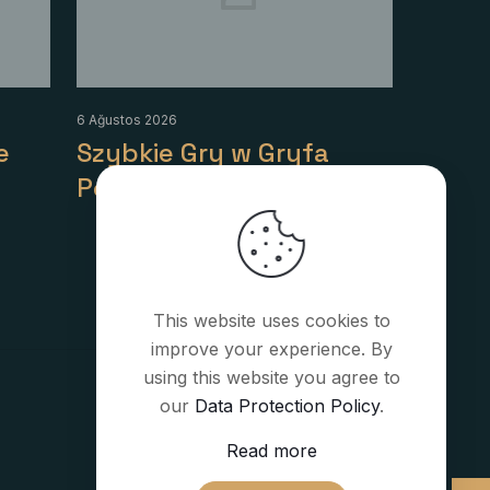
6 Ağustos 2026
e
Szybkie Gry w Gryfa
Pottera
Detaylı Bilgi
This website uses cookies to
improve your experience. By
using this website you agree to
our
Data Protection Policy
.
Read more