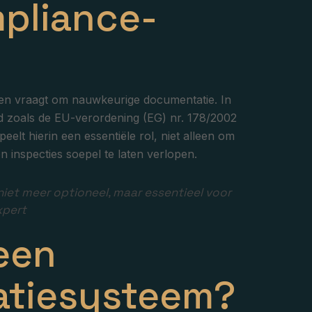
mpliance-
ingen vraagt om nauwkeurige documentatie. In
ld zoals de EU-verordening (EG) nr. 178/2002
eelt hierin een essentiële rol, niet alleen om
 inspecties soepel te laten verlopen.
 niet meer optioneel, maar essentieel voor
xpert
een
atiesysteem?