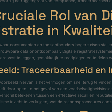
ordig de ruggengraat van compliance, traceerbaarheid en e
ruciale Rol van D
stratie in Kwalit
waar consumenten en toezichthouders hogere eisen stellen a
rouwbare data onontkoombaar. Digitale registratiesysteme
erd vast te leggen, gemakkelijk te raadplegen en te delen w
eeld: Traceerbaarheid en
voorbeeld hiervan is het vermogen om snel terug te vinde
eft doorlopen. In het geval van een voedselveiligheidsincid
t verschil betekenen tussen een effectieve recall en reputa
altime inzicht te verkrijgen, wat de responsprocedures aanzie