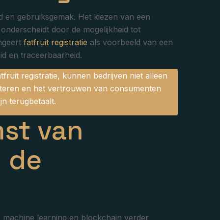
eid en gebruiksgemak. Het kiezen van een
 onderscheidt door de mogelijkheid tot
ungeert
fatfruit registratie
als voorbeeld van een
id en traceerbaarheid.
ruit registratie, kunnen bedrijven niet alleen
rbeteren en het vertrouwen van consumenten
jn terugbetaalt.
mst van
n de
AI, machine learning en blockchain verder