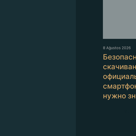
8 Ağustos 2026
Безопас
скачиван
официаль
смартфон
нужно зн
Detayl