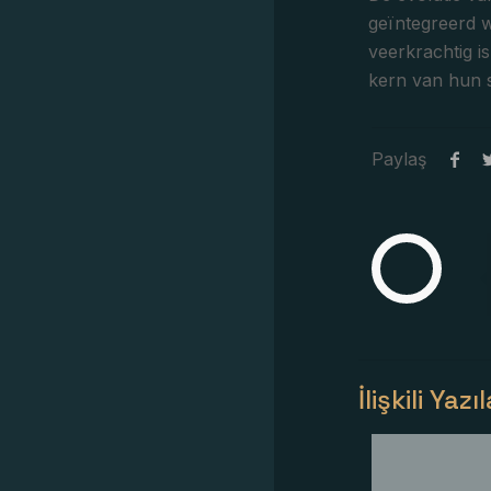
geïntegreerd 
veerkrachtig i
kern van hun s
Paylaş
İlişkili Yazı