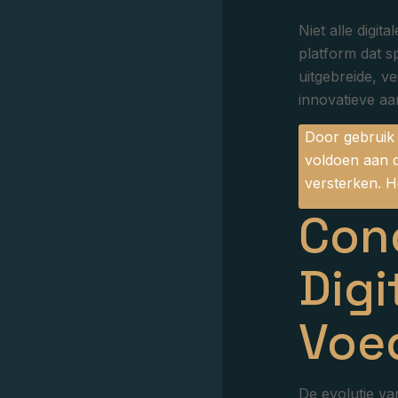
Niet alle digi
platform dat s
uitgebreide, ve
innovatieve aa
Door gebruik t
voldoen aan d
versterken. He
Con
Digi
Voed
De evolutie va