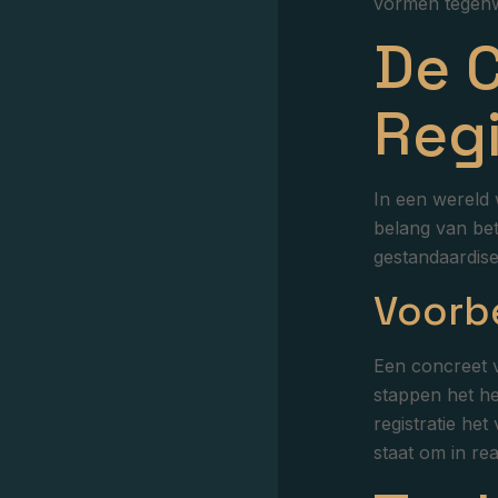
vormen tegenwo
De C
Regi
In een wereld 
belang van bet
gestandaardise
Voorb
Een concreet 
stappen het he
registratie he
staat om in re