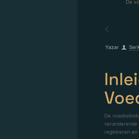
De vo
Yazar
Ser
Inle
Voed
De voedselindu
veranderende r
registreren en