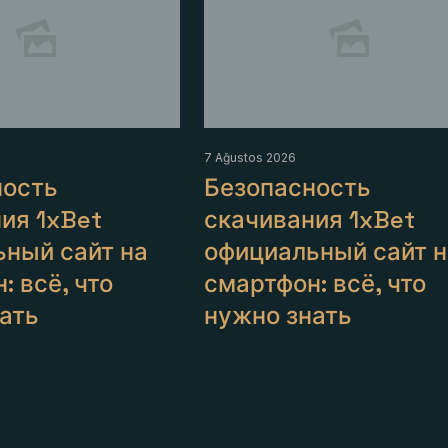
7 Ağustos 2026
ность
Безопасность
ия 1xBet
скачивания 1xBet
ный сайт на
официальный сайт н
: всё, что
смартфон: всё, что
ать
нужно знать
ı Bilgi
Detaylı Bilgi