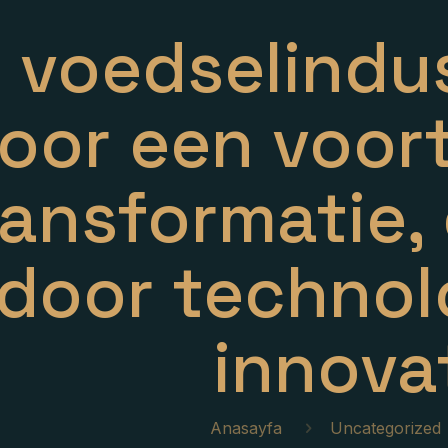
 voedselindus
oor een voor
ransformatie,
door technol
innova
Anasayfa
Uncategorized