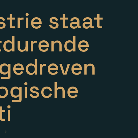
trie staat
tdurende
 gedreven
ogische
ti