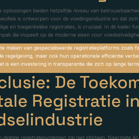
tale oplossingen bieden hetzelfde niveau van betrouwbaarh
pecifiek is ontworpen voor de voedingsindustrie en dat zich
ilige en toegankelijke registraties, is cruciaal. In dit kader f
npak die inspeelt op de moderne eisen voor voedselveilighe
e maken van gespecialiseerde registratieplatforms zoals fatf
e regelgeving, maar ook hun operationele efficiëntie ve
t is een investering in transparantie die zich op lange termi
clusie: De Toeko
tale Registratie i
selindustrie
n digitale registratiesystemen zal niet stilstaan. Naarmate 