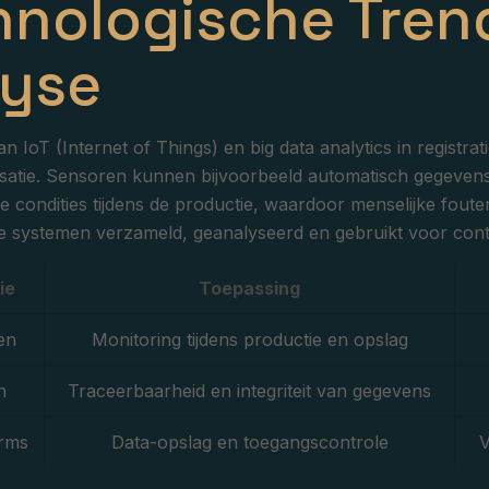
hnologische Tren
lyse
van IoT (Internet of Things) en big data analytics in regist
satie. Sensoren kunnen bijvoorbeeld automatisch gegevens
he condities tijdens de productie, waardoor menselijke fo
ale systemen verzameld, geanalyseerd en gebruikt voor con
ie
Toepassing
en
Monitoring tijdens productie en opslag
n
Traceerbaarheid en integriteit van gegevens
orms
Data-opslag en toegangscontrole
V