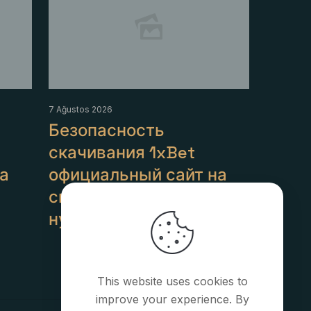
7 Ağustos 2026
Безопасность
скачивания 1xBet
а
официальный сайт на
смартфон: всё, что
нужно знать
Detaylı Bilgi
This website uses cookies to
improve your experience. By