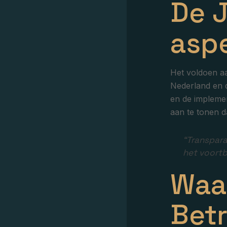
De 
asp
Het voldoen aa
Nederland en d
en de implement
aan te tonen d
“Transpara
het voortb
Waa
Bet