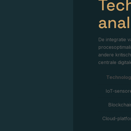
Tec
ana
De integratie 
procesoptimali
andere kritisc
centrale digit
Technolog
IoT-sensor
Blockchai
Cloud-platf