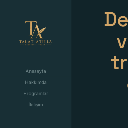
De
v
t
Anasayfa
Hakkımda
Programlar
İletişim