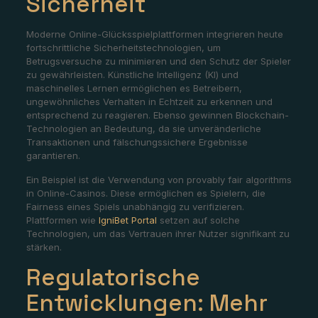
Sicherheit
Moderne Online-Glücksspielplattformen integrieren heute
fortschrittliche Sicherheitstechnologien, um
Betrugsversuche zu minimieren und den Schutz der Spieler
zu gewährleisten. Künstliche Intelligenz (KI) und
maschinelles Lernen ermöglichen es Betreibern,
ungewöhnliches Verhalten in Echtzeit zu erkennen und
entsprechend zu reagieren. Ebenso gewinnen Blockchain-
Technologien an Bedeutung, da sie unveränderliche
Transaktionen und fälschungssichere Ergebnisse
garantieren.
Ein Beispiel ist die Verwendung von provably fair algorithms
in Online-Casinos. Diese ermöglichen es Spielern, die
Fairness eines Spiels unabhängig zu verifizieren.
Plattformen wie
IgniBet Portal
setzen auf solche
Technologien, um das Vertrauen ihrer Nutzer signifikant zu
stärken.
Regulatorische
Entwicklungen: Mehr