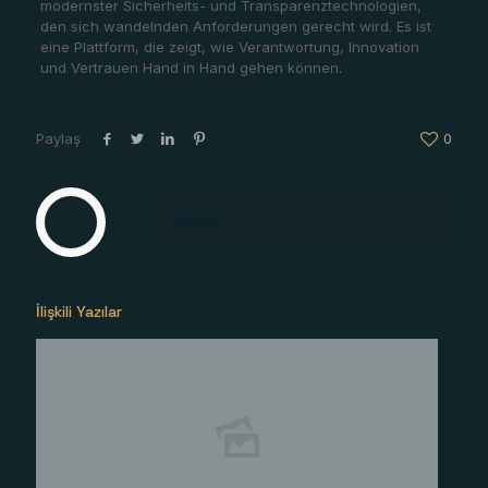
modernster Sicherheits- und Transparenztechnologien,
den sich wandelnden Anforderungen gerecht wird. Es ist
eine Plattform, die zeigt, wie Verantwortung, Innovation
und Vertrauen Hand in Hand gehen können.
Paylaş
0
Serkan
İlişkili Yazılar