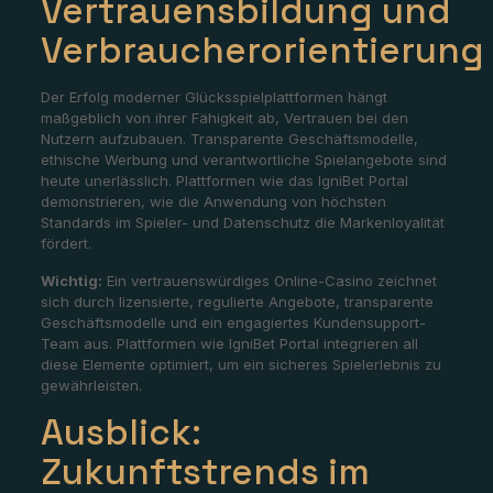
Vertrauensbildung und
Verbraucherorientierung
Der Erfolg moderner Glücksspielplattformen hängt
maßgeblich von ihrer Fähigkeit ab, Vertrauen bei den
Nutzern aufzubauen. Transparente Geschäftsmodelle,
ethische Werbung und verantwortliche Spielangebote sind
heute unerlässlich. Plattformen wie das IgniBet Portal
demonstrieren, wie die Anwendung von höchsten
Standards im Spieler- und Datenschutz die Markenloyalität
fördert.
Wichtig:
Ein vertrauenswürdiges Online-Casino zeichnet
sich durch lizensierte, regulierte Angebote, transparente
Geschäftsmodelle und ein engagiertes Kundensupport-
Team aus. Plattformen wie IgniBet Portal integrieren all
diese Elemente optimiert, um ein sicheres Spielerlebnis zu
gewährleisten.
Ausblick:
Zukunftstrends im