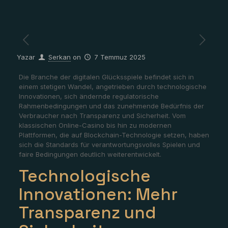
Yazar
Serkan
on
7 Temmuz 2025
Die Branche der digitalen Glücksspiele befindet sich in
einem stetigen Wandel, angetrieben durch technologische
Innovationen, sich ändernde regulatorische
Rahmenbedingungen und das zunehmende Bedürfnis der
Verbraucher nach Transparenz und Sicherheit. Vom
klassischen Online-Casino bis hin zu modernen
Plattformen, die auf Blockchain-Technologie setzen, haben
sich die Standards für verantwortungsvolles Spielen und
faire Bedingungen deutlich weiterentwickelt.
Technologische
Innovationen: Mehr
Transparenz und