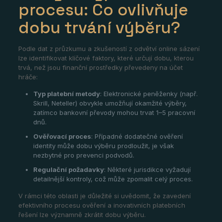
procesu: Co ovlivňuje
dobu trvání výběru?
Podle dat z průzkumu a zkušeností z odvětví online sázení
lze identifikovat klíčové faktory, které určují dobu, kterou
trvá, než jsou finanční prostředky převedeny na účet
hráče:
Typ platební metody
: Elektronické peněženky (např.
Skrill, Neteller) obvykle umožňují okamžité výběry,
zatímco bankovní převody mohou trvat 1–5 pracovní
dnů.
Ověřovací proces
: Případné dodatečné ověření
identity může dobu výběru prodloužit, je však
nezbytné pro prevenci podvodů.
Regulační požadavky
: Některé jurisdikce vyžadují
detailnější kontroly, což může zpomalit celý proces.
V rámci této oblasti je důležité si uvědomit, že zavedení
efektivního procesu ověření a inovativních platebních
řešení lze významně zkrátit dobu výběru.