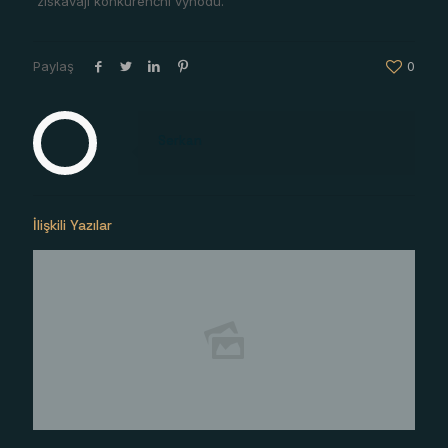
získávají konkurenční výhodu.
Paylaş
0
Serkan
İlişkili Yazılar