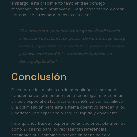
embargo, este crecimiento también trae consigo
responsabilidades: promover el juego responsable y crear
entornos seguros para todos los usuarios.
“El éxito en la experiencia del juego móvil radica en la
innovación constante, sin perder de vista la seguridad y
la ética, especialmente en plataformas tan controladas
y fiables como las iOS.” –
Informe de Expertos en
Gaming Digital 2024
Conclusión
El sector de los casinos en línea continúa su camino de
transformación alimentado por la tecnología móvil, con un
énfasis especial en las plataformas iOS. La compatibilidad
y la optimización para este sistema operativo ofrecen a los
jugadores una experiencia segura, rápida y envolvente.
Para quienes buscan explorar estas opciones, plataformas
como 21 casino para ios representan referencias
confiables que combinan innovación tecnológica y