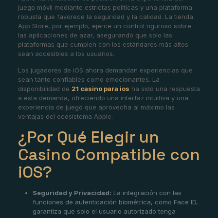
juego móvil mediante estrictas políticas y una plataforma
robusta que favorece la seguridad y la calidad. La tienda
App Store, por ejemplo, ejerce un control riguroso sobre
las aplicaciones de azar, asegurando que solo las
plataformas que cumplen con los estándares más altos
sean accesibles a los usuarios.
Los jugadores de iOS ahora demandan experiencias que
sean tanto confiables como emocionantes. La
disponibilidad de
21 casino para ios
ha sido una respuesta
a esta demanda, ofreciendo una interfaz intuitiva y una
experiencia de juego que aprovecha al máximo las
ventajas del ecosistema Apple.
¿Por Qué Elegir un
Casino Compatible con
iOS?
Seguridad y Privacidad:
La integración con las
funciones de autenticación biométrica, como Face ID,
garantiza que solo el usuario autorizado tenga