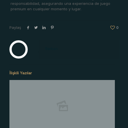
responsabilidad, asegurando una experiencia de juego
premium en cualquier momento y lugar.
Paylaş
0
Serkan
İlişkili Yazılar