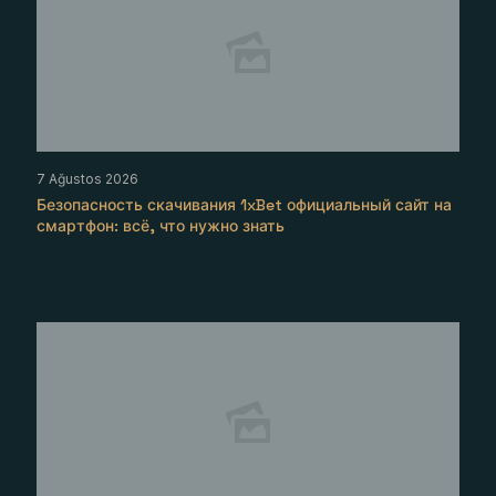
7 Ağustos 2026
Безопасность скачивания 1xBet официальный сайт на
смартфон: всё, что нужно знать
Detaylı Bilgi