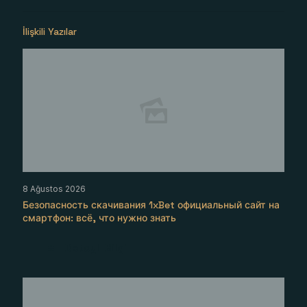
İlişkili Yazılar
8 Ağustos 2026
Безопасность скачивания 1xBet официальный сайт на
смартфон: всё, что нужно знать
Detaylı Bilgi