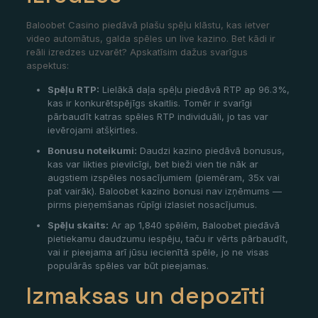
Baloobet Casino piedāvā plašu spēļu klāstu, kas ietver
video automātus, galda spēles un live kazino. Bet kādi ir
reāli izredzes uzvarēt? Apskatīsim dažus svarīgus
aspektus:
Spēļu RTP:
Lielākā daļa spēļu piedāvā RTP ap 96.3%,
kas ir konkurētspējīgs skaitlis. Tomēr ir svarīgi
pārbaudīt katras spēles RTP individuāli, jo tas var
ievērojami atšķirties.
Bonusu noteikumi:
Daudzi kazino piedāvā bonusus,
kas var likties pievilcīgi, bet bieži vien tie nāk ar
augstiem izspēles nosacījumiem (piemēram, 35x vai
pat vairāk). Baloobet kazino bonusi nav izņēmums —
pirms pieņemšanas rūpīgi izlasiet nosacījumus.
Spēļu skaits:
Ar ap 1,840 spēlēm, Baloobet piedāvā
pietiekamu daudzumu iespēju, taču ir vērts pārbaudīt,
vai ir pieejama arī jūsu iecienītā spēle, jo ne visas
populārās spēles var būt pieejamas.
Izmaksas un depozīti