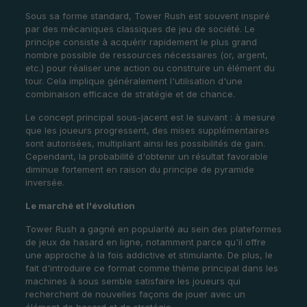
Sous sa forme standard, Tower Rush est souvent inspiré
par des mécaniques classiques de jeu de société. Le
principe consiste à acquérir rapidement le plus grand
nombre possible de ressources nécessaires (or, argent,
etc.) pour réaliser une action ou construire un élément du
tour. Cela implique généralement l'utilisation d'une
combinaison efficace de stratégie et de chance.
Le concept principal sous-jacent est le suivant : à mesure
que les joueurs progressent, des mises supplémentaires
sont autorisées, multipliant ainsi les possibilités de gain.
Cependant, la probabilité d'obtenir un résultat favorable
diminue fortement en raison du principe de pyramide
inversée.
Le marché et l'évolution
Tower Rush a gagné en popularité au sein des plateformes
de jeux de hasard en ligne, notamment parce qu'il offre
une approche à la fois addictive et stimulante. De plus, le
fait d'introduire ce format comme thème principal dans les
machines à sous semble satisfaire les joueurs qui
recherchent de nouvelles façons de jouer avec un