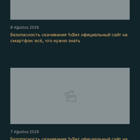
8 Ağustos 2026
Безопасность скачивания 1xBet официальный сайт на
смартфон: всё, что нужно знать
Detaylı Bilgi
7 Ağustos 2026
Безопасность скачивания 1xBet официальный сайт на