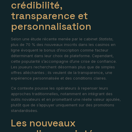
crédibilité,
transparence et
personnalisation
Selon une étude récente menée par le cabinet
Statista
,
plus de 70 % des nouveaux inscrits dans les casinos en
ligne évoquent le bonus d’inscription comme facteur
déterminant dans leur choix de plateforme. Cependant,
cette popularité s’accompagne d’une crise de confiance.
Les joueurs recherchent désormais plus que de simples
offres alléchantes ; ils veulent de la transparence, une
expérience personnalisée et des conditions claires.
Ce contexte pousse les opérateurs à repenser leurs
approches traditionnelles, notamment en intégrant des
outils novateurs et en promettant une réelle valeur ajoutée,
plutôt que de s’appuyer uniquement sur des promotions
standardisées.
Les nouveaux