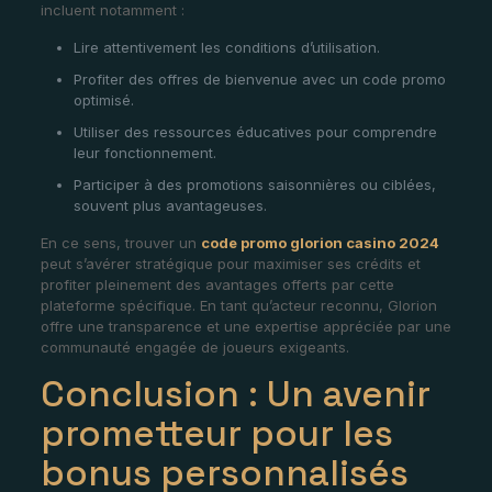
incluent notamment :
Lire attentivement les conditions d’utilisation.
Profiter des offres de bienvenue avec un code promo
optimisé.
Utiliser des ressources éducatives pour comprendre
leur fonctionnement.
Participer à des promotions saisonnières ou ciblées,
souvent plus avantageuses.
En ce sens, trouver un
code promo glorion casino 2024
peut s’avérer stratégique pour maximiser ses crédits et
profiter pleinement des avantages offerts par cette
plateforme spécifique. En tant qu’acteur reconnu, Glorion
offre une transparence et une expertise appréciée par une
communauté engagée de joueurs exigeants.
Conclusion : Un avenir
prometteur pour les
bonus personnalisés