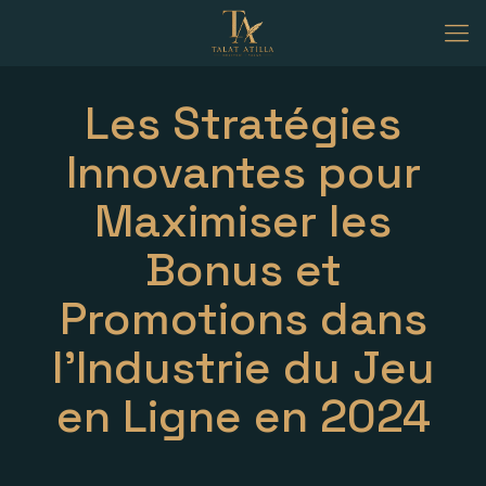
Les Stratégies
Innovantes pour
Maximiser les
Bonus et
Promotions dans
l’Industrie du Jeu
en Ligne en 2024