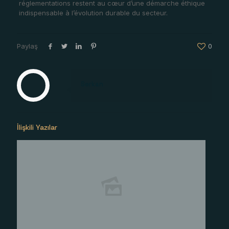
réglementations restent au cœur d’une démarche éthique
indispensable à l’évolution durable du secteur.
Paylaş
0
Serkan
İlişkili Yazılar