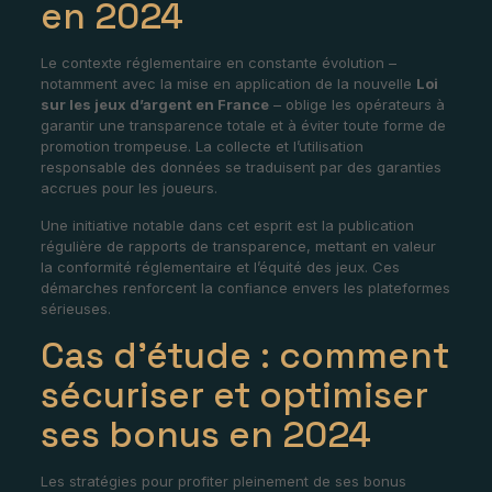
en 2024
Le contexte réglementaire en constante évolution –
notamment avec la mise en application de la nouvelle
Loi
sur les jeux d’argent en France
– oblige les opérateurs à
garantir une transparence totale et à éviter toute forme de
promotion trompeuse. La collecte et l’utilisation
responsable des données se traduisent par des garanties
accrues pour les joueurs.
Une initiative notable dans cet esprit est la publication
régulière de rapports de transparence, mettant en valeur
la conformité réglementaire et l’équité des jeux. Ces
démarches renforcent la confiance envers les plateformes
sérieuses.
Cas d’étude : comment
sécuriser et optimiser
ses bonus en 2024
Les stratégies pour profiter pleinement de ses bonus