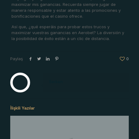
maximizar mis ganancias. Recuerda siempre jugar de
manera responsable y estar atento a las promociones y
bonificaciones que el casino ofrece.
Así que, ¿qué esperáis para probar estos trucos y
maximizar vuestras ganancias en Aerobet? La diversión y
la posibilidad de éxito están a un clic de distancia.
Paylaş
0
Serkan
İlişkili Yazılar