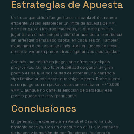
Estrategias de Apuesta
Un truco que utilicé fue gestionar mi bankroll de manera
eficiente. Decidí establecer un límite de apuesta de **1
€** por giro en las tragamonedas, lo que me permitió
jugar durante más tiempo y disfrutar más de la experiencia
sin arriesgar demasiado capital en cada sesión. También
experimenté con apuestas más altas en juegos de mesa,
donde la varianza puede ofrecer ganancias más rápidas.
Además, me centré en juegos que ofrecían jackpots
progresivos. Aunque la probabilidad de ganar un gran
premio es baja, la posibilidad de obtener una ganancia
significativa puede hacer que valga la pena. Probé suerte
en un juego con un jackpot que comenzaba en **10,000
€** y, aunque no gané, la emoción de perseguir ese
premio puede ser muy gratificante.
Conclusiones
En general, mi experiencia en Aerobet Casino ha sido
bastante positiva. Con un enfoque en el RTP, la variedad
de juegos y la gestión de bonificaciones, he logrado