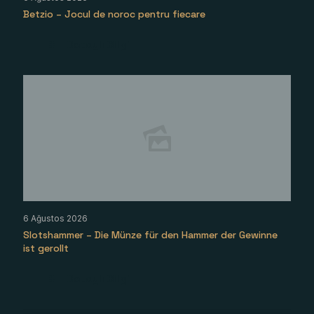
Betzio – Jocul de noroc pentru fiecare
Detaylı Bilgi
6 Ağustos 2026
Slotshammer – Die Münze für den Hammer der Gewinne
ist gerollt
Detaylı Bilgi