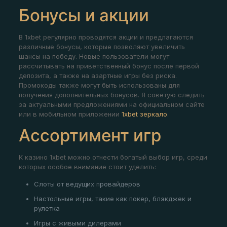
Бонусы и акции
В 1xbet регулярно проводятся акции и предлагаются
различные бонусы, которые позволяют увеличить
шансы на победу. Новые пользователи могут
рассчитывать на приветственный бонус после первой
депозита, а также на азартные игры без риска.
Промокоды также могут быть использованы для
получения дополнительных бонусов. Я советую следить
за актуальными предложениями на официальном сайте
или в мобильном приложении
1xbet зеркало
.
Ассортимент игр
К казино 1xbet можно отнести богатый выбор игр, среди
которых особое внимание стоит уделить:
Слоты от ведущих провайдеров
Настольные игры, такие как покер, блэкджек и
рулетка
Игры с живыми дилерами