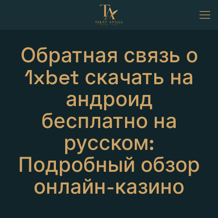
Обратная связь о
1xbet скачать на
андроид
бесплатно на
русском:
Подробный обзор
онлайн-казино