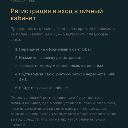
комфортным.
Регистрация и вход в личный
кабинет
Процесс регистрации в 1xbet очень простой и занимает
не более 5 минут. Вам нужно выполнить следующие
шаги:
Перейдите на официальный сайт 1xbet.
Нажмите на кнопку регистрации.
Заполните форму с персональными данными.
Подтвердите свою учетную запись через email или
SMS.
Войдите в личный кабинет.
После успешной регистрации вам будет доступен
личный кабинет, где можно управлять своим балансом,
носить депозиты и выводить выигранные средства.
Многие игроки отмечают быстроту обработок заявок на
вывод средств, что также является значительным
плюсом.