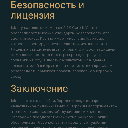
Безопасность и
лицензия
1xbet управляется компанией 1X Corp N.V., что
обеспечивает высокие стандарты безопасности для
своих игроков. Казино имеет лицензию Кюрасао,
которая гарантирует безопасность и честность игр.
Лицензия свидетельствует о том, что игроки защищены
от мошенничества, а все игры проходят регулярные
проверки на случайность результатов. Все данные
пользователей шифруются, а соответствие правилам
безопасности помогает создать безопасную игровую
среду.
Заключение
1xbet — это отличный выбор для всех, кто ищет
качественное онлайн-казино с широким ассортиментом
игр и высококлассным обслуживанием клиентов.
Платформа предлагает множество бонусов и акций,
обеспечивает безопасность и предлагает удобный
интерфейс. Я настоятельно рекомендую попробовать