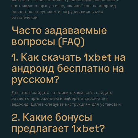
настоящую азартную игру, скачав 1xbet на андроид
бесплатно на русском и погрузившись в мир
развлечений.
Часто задаваемые
вопросы (FAQ)
1. Как скачать 1xbet на
андроид бесплатно на
русском?
Для этого зайдите на официальный сайт, найдите
раздел с приложением и выберите версию для
андроид. Далее следуйте инструкциям для установки.
2. Какие бонусы
предлагает 1xbet?