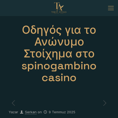
Οδηγός για το
Ανώνυμο
Στοίχημα στο
spinogambino
casino
Yazar
Serkan
on
9 Temmuz 2025