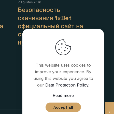
7 Ağustos 2026
Безопасность
скачивания 1xBet
а
официальный сайт на
смартфон: всё, что
нужно знать
Detaylı Bilgi
This website uses cookies to
improve your experience. By
using this website you agree to
our
Data Protection Policy
.
Read more
Accept all