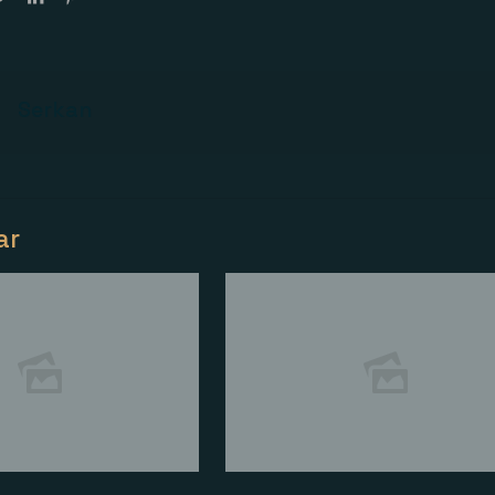
Serkan
lar