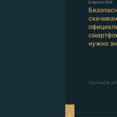
8 Ağustos 2026
Безопас
скачиван
официаль
смартфон
нужно зн
Detayl
Comments are
długo trwa wypłata w
Casino?