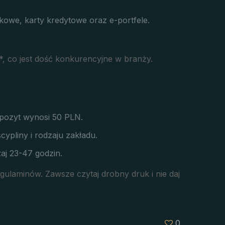
owe, karty kredytowe oraz e-portfele.
*, co jest dość konkurencyjne w branży.
pozyt wynosi 50 PLN.
cypliny i rodzaju zakładu.
j 23-47 godzin.
ulaminów. Zawsze czytaj drobny druk i nie daj
0