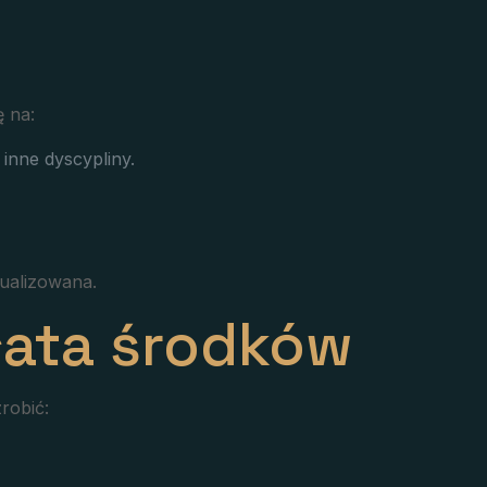
 na:
 inne dyscypliny.
ktualizowana.
łata środków
robić: