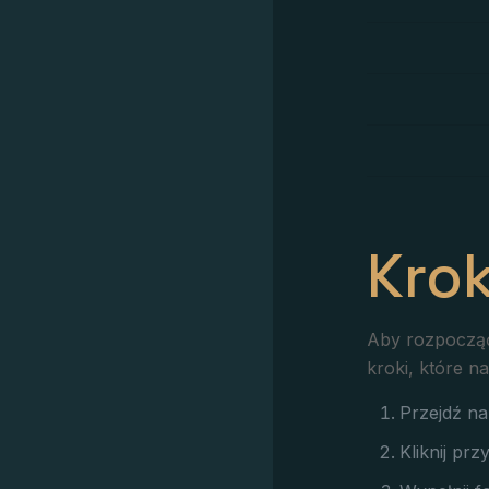
Krok
Aby rozpocząć 
kroki, które n
Przejdź n
Kliknij prz