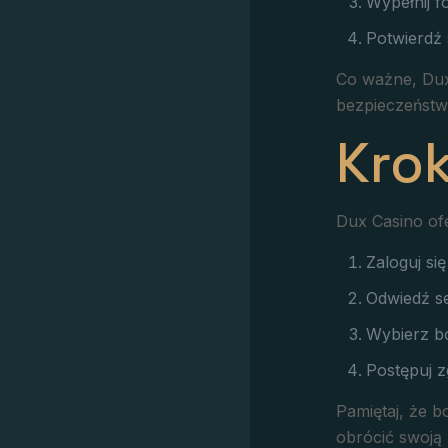
Wypełnij f
Potwierdź 
Co ważne, Dux
bezpieczeńst
Krok
Dux Casino ofe
Zaloguj si
Odwiedź se
Wybierz bo
Postępuj z
Pamiętaj, że 
obrócić swoją