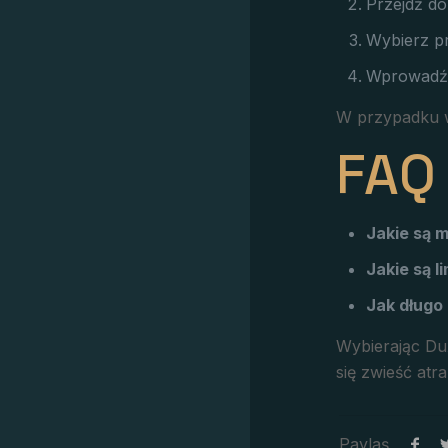
Przejdź do
Wybierz p
Wprowadź k
W przypadku wy
FAQ
Jakie są 
Jakie są l
Jak długo
Wybierając Du
się zwieść at
Paylaş