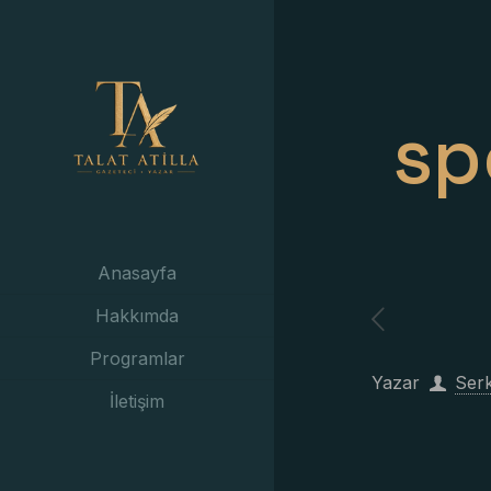
sp
Anasayfa
Hakkımda
Programlar
Yazar
Ser
İletişim