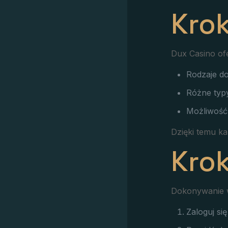
Krok
Dux Casino of
Rodzaje do
Różne typ
Możliwość 
Dzięki temu każ
Krok
Dokonywanie wp
Zaloguj si