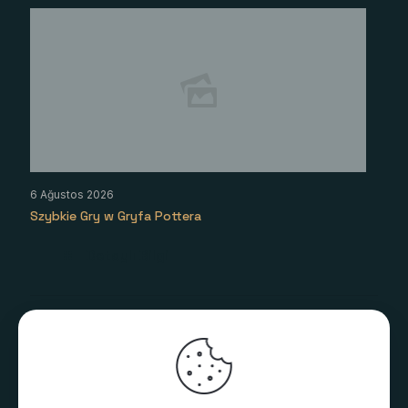
6 Ağustos 2026
Szybkie Gry w Gryfa Pottera
Detaylı Bilgi
Comments are closed.