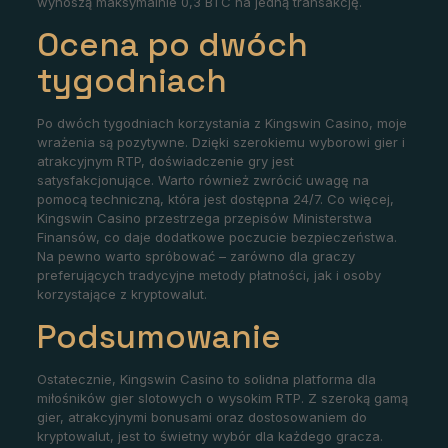
wynoszą maksymalnie 0,3 BTC na jedną transakcję.
Ocena po dwóch
tygodniach
Po dwóch tygodniach korzystania z Kingswin Casino, moje
wrażenia są pozytywne. Dzięki szerokiemu wyborowi gier i
atrakcyjnym RTP, doświadczenie gry jest
satysfakcjonujące. Warto również zwrócić uwagę na
pomocą techniczną, która jest dostępna 24/7. Co więcej,
Kingswin Casino przestrzega przepisów Ministerstwa
Finansów, co daje dodatkowe poczucie bezpieczeństwa.
Na pewno warto spróbować – zarówno dla graczy
preferujących tradycyjne metody płatności, jak i osoby
korzystające z kryptowalut.
Podsumowanie
Ostatecznie, Kingswin Casino to solidna platforma dla
miłośników gier slotowych o wysokim RTP. Z szeroką gamą
gier, atrakcyjnymi bonusami oraz dostosowaniem do
kryptowalut, jest to świetny wybór dla każdego gracza.