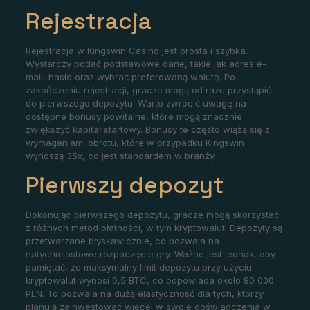
Rejestracja
Rejestracja w Kingswin Casino jest prosta i szybka.
Wystarczy podać podstawowe dane, takie jak adres e-
mail, hasło oraz wybrać preferowaną walutę. Po
zakończeniu rejestracji, gracze mogą od razu przystąpić
do pierwszego depozytu. Warto zwrócić uwagę na
dostępne bonusy powitalne, które mogą znacznie
zwiększyć kapitał startowy. Bonusy te często wiążą się z
wymaganiami obrotu, które w przypadku Kingswin
wynoszą 35x, co jest standardem w branży.
Pierwszy depozyt
Dokonując pierwszego depozytu, gracze mogą skorzystać
z różnych metod płatności, w tym kryptowalut. Depozyty są
przetwarzane błyskawicznie, co pozwala na
natychmiastowe rozpoczęcie gry. Ważne jest jednak, aby
pamiętać, że maksymalny limit depozytu przy użyciu
kryptowalut wynosi 0,5 BTC, co odpowiada około 80 000
PLN. To pozwala na dużą elastyczność dla tych, którzy
planują zainwestować więcej w swoje doświadczenia w