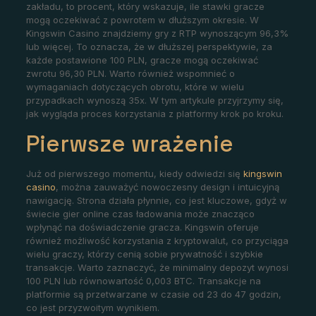
zakładu, to procent, który wskazuje, ile stawki gracze
mogą oczekiwać z powrotem w dłuższym okresie. W
Kingswin Casino znajdziemy gry z RTP wynoszącym 96,3%
lub więcej. To oznacza, że w dłuższej perspektywie, za
każde postawione 100 PLN, gracze mogą oczekiwać
zwrotu 96,30 PLN. Warto również wspomnieć o
wymaganiach dotyczących obrotu, które w wielu
przypadkach wynoszą 35x. W tym artykule przyjrzymy się,
jak wygląda proces korzystania z platformy krok po kroku.
Pierwsze wrażenie
Już od pierwszego momentu, kiedy odwiedzi się
kingswin
casino
, można zauważyć nowoczesny design i intuicyjną
nawigację. Strona działa płynnie, co jest kluczowe, gdyż w
świecie gier online czas ładowania może znacząco
wpłynąć na doświadczenie gracza. Kingswin oferuje
również możliwość korzystania z kryptowalut, co przyciąga
wielu graczy, którzy cenią sobie prywatność i szybkie
transakcje. Warto zaznaczyć, że minimalny depozyt wynosi
100 PLN lub równowartość 0,003 BTC. Transakcje na
platformie są przetwarzane w czasie od 23 do 47 godzin,
co jest przyzwoitym wynikiem.