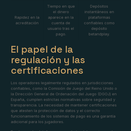
Tiempo en que
Depósitos
el dinero
instantáneos en
Rapidez en la
aparece en la
plataformas
acreditación
cuenta de
confiables como
usuario tras el
depósito
pago.
betandplay.
El papel de la
regulación y las
certificaciones
Los operadores legalmente regulados en jurisdicciones
confiables, como la Comisión de Juego del Reino Unido o
la Dirección General de Ordenación del Juego (DGOJ) en
España, cumplen estrictas normativas sobre seguridad y
transparencia. La necesidad de mantener certificaciones
que atesten la protección de datos y el correcto
funcionamiento de los sistemas de pago es una garantía
adicional para los jugadores.