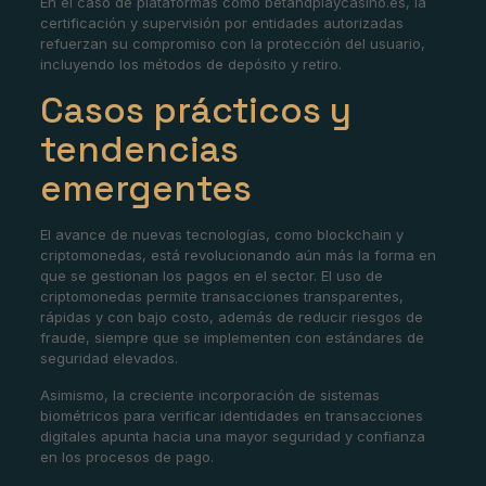
En el caso de plataformas como betandplaycasino.es, la
certificación y supervisión por entidades autorizadas
refuerzan su compromiso con la protección del usuario,
incluyendo los métodos de depósito y retiro.
Casos prácticos y
tendencias
emergentes
El avance de nuevas tecnologías, como blockchain y
criptomonedas, está revolucionando aún más la forma en
que se gestionan los pagos en el sector. El uso de
criptomonedas permite transacciones transparentes,
rápidas y con bajo costo, además de reducir riesgos de
fraude, siempre que se implementen con estándares de
seguridad elevados.
Asimismo, la creciente incorporación de sistemas
biométricos para verificar identidades en transacciones
digitales apunta hacia una mayor seguridad y confianza
en los procesos de pago.