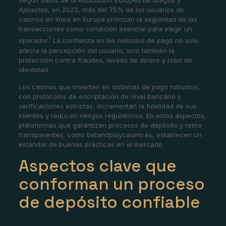
Según datos de la
Asociación Europea de Juegos y
Apuestas
, en 2022, más del 75% de los usuarios de
casinos en línea en Europa priorizan la seguridad de las
transacciones como condición esencial para elegir un
1
operador.
La confianza en los métodos de pago no solo
afecta la percepción del usuario, sino también la
protección contra fraudes, lavado de dinero y robo de
identidad.
Los casinos que invierten en sistemas de pago robustos,
con protocolos de encriptación de nivel bancario y
verificaciones estrictas, incrementan la fidelidad de sus
clientes y reducen riesgos regulatorios. En estos aspectos,
plataformas que garantizan procesos de depósito y retiro
transparentes, como betandplaycasino.es, establecen un
estándar de buenas prácticas en el mercado.
Aspectos clave que
conforman un proceso
de depósito confiable