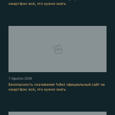
смартфон: всё, что нужно знать
Detaylı Bilgi
7 Ağustos 2026
Безопасность скачивания 1xBet официальный сайт на
смартфон: всё, что нужно знать
Detaylı Bilgi