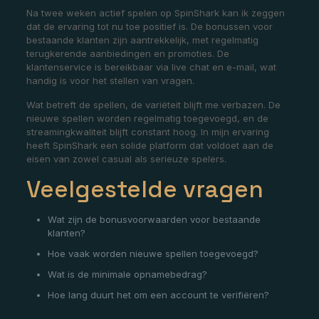
Na twee weken actief spelen op SpinShark kan ik zeggen
dat de ervaring tot nu toe positief is. De bonussen voor
bestaande klanten zijn aantrekkelijk, met regelmatig
terugkerende aanbiedingen en promoties. De
klantenservice is bereikbaar via live chat en e-mail, wat
handig is voor het stellen van vragen.
Wat betreft de spellen, de variëteit blijft me verbazen. De
nieuwe spellen worden regelmatig toegevoegd, en de
streamingkwaliteit blijft constant hoog. In mijn ervaring
heeft SpinShark een solide platform dat voldoet aan de
eisen van zowel casual als serieuze spelers.
Veelgestelde vragen
Wat zijn de bonusvoorwaarden voor bestaande
klanten?
Hoe vaak worden nieuwe spellen toegevoegd?
Wat is de minimale opnamebedrag?
Hoe lang duurt het om een account te verifiëren?