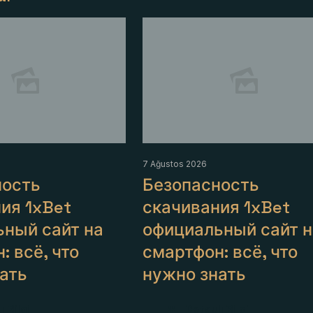
7 Ağustos 2026
ность
Безопасность
ия 1xBet
скачивания 1xBet
ный сайт на
официальный сайт н
: всё, что
смартфон: всё, что
ать
нужно знать
ı Bilgi
Detaylı Bilgi