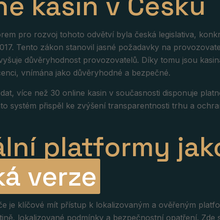
ne kasin v Česku
rem pro rozvoj tohoto odvětví byla česká legislativa, kon
 2017. Tento zákon stanovil jasné požadavky na provozovatele
yšuje důvěryhodnost provozovatelů. Díky tomu jsou kasina
icenci, vnímána jako důvěryhodné a bezpečné.
 dat, více než 30 online kasin v současnosti disponuje platn
to systém přispěl ke zvýšení transparentnosti trhu a och
lní platformy ja
ká verze
e je klíčové mít přístup k lokalizovaným a ověřeným platfor
ině, lokalizované podmínky a bezpečnostní opatření. Zde s