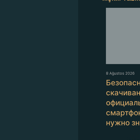
8 Ağustos 2026
Безопас
скачиван
официаль
смартфон
нужно зн
Detayl