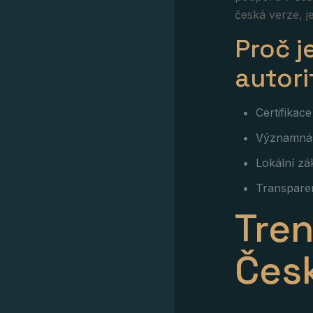
česká verze, j
Proč j
autori
Certifikac
Významná 
Lokální zá
Transpare
Tren
Čes