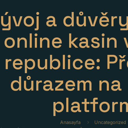
ývoj a důvěr
online kasin
republice: P
důrazem na 
platfor
Anasayfa
Uncategorized