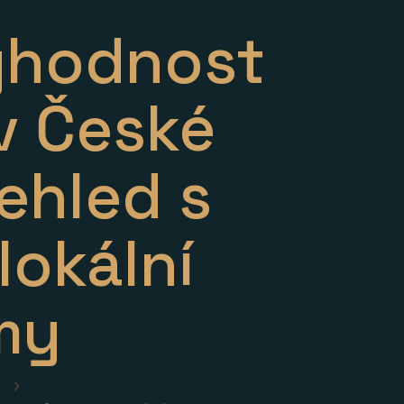
yhodnost
 v České
řehled s
lokální
my