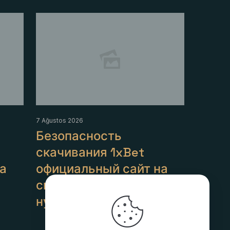
7 Ağustos 2026
Безопасность
скачивания 1xBet
а
официальный сайт на
смартфон: всё, что
нужно знать
Detaylı Bilgi