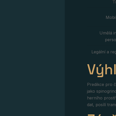
T
Mobil
Umělá in
perso
Legální a re
Výh
Predikce pro 
jako spinogrin
herního prostř
dat, posílí tr