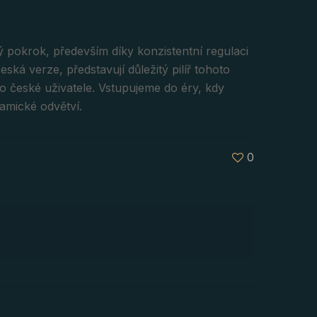
pokrok, především díky konzistentní regulaci
ká verze, představují důležitý pilíř tohoto
ro české uživatele. Vstupujeme do éry, kdy
amické odvětví.
0