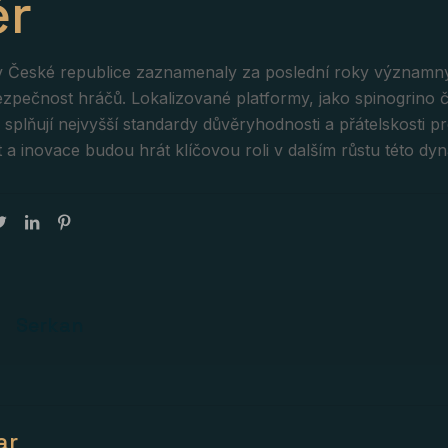
ěr
 v České republice zaznamenaly za poslední roky významný 
zpečnost hráčů. Lokalizované platformy, jako spinogrino čes
 splňují nejvyšší standardy důvěryhodnosti a přátelskosti p
a inovace budou hrát klíčovou roli v dalším růstu této dyn
Serkan
lar