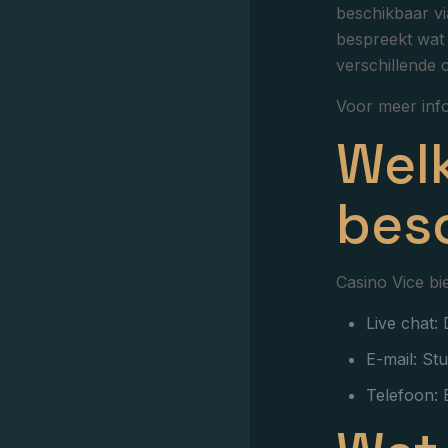
beschikbaar vi
bespreekt wat 
verschillende
Voor meer info
Wel
bes
Casino Vice b
Live chat: 
E-mail: St
Telefoon: 