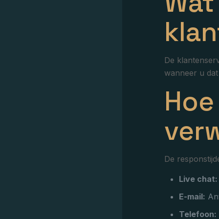
Wat 
kla
De klantenserv
wanneer u dat 
Hoe 
ver
De responstijd
Live chat:
E-mail:
Ant
Telefoon: