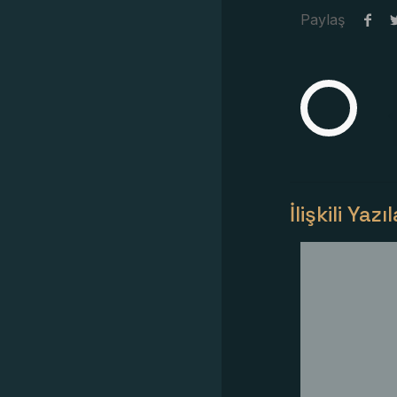
Paylaş
İlişkili Yazı