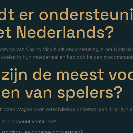
dt er ondersteun
et Nederlands?
service van Casino Vice biedt ondersteuning in het Nederland
 voelen in hun moedertaal en kan ook helpen miscommunic
 zijn de meest v
en van spelers?
 vaak vragen over verschillende onderwerpen. Hier zijn e
 mijn account verifiëren?
de stortings- en opnamevoorwaarden?