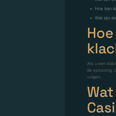
Hoe kan ik
Wat zijn 
Hoe
kla
Als u een klac
de oplossing, 
volgen.
Wat
Casi