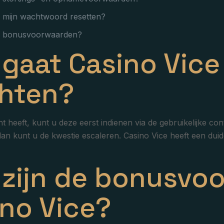
 mijn wachtwoord resetten?
de bonusvoorwaarden?
 gaat Casino Vic
chten?
ht heeft, kunt u deze eerst indienen via de gebruikelijke c
dan kunt u de kwestie escaleren. Casino Vice heeft een duid
 zijn de bonusvo
no Vice?