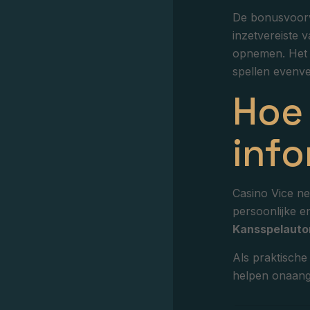
De bonusvoorw
inzetvereiste 
opnemen. Het i
spellen evenve
Hoe 
info
Casino Vice n
persoonlijke e
Kansspelautor
Als praktische
helpen onaang