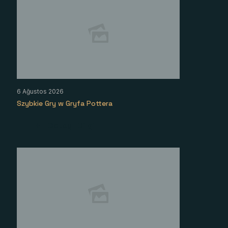
6 Ağustos 2026
Szybkie Gry w Gryfa Pottera
Detaylı Bilgi