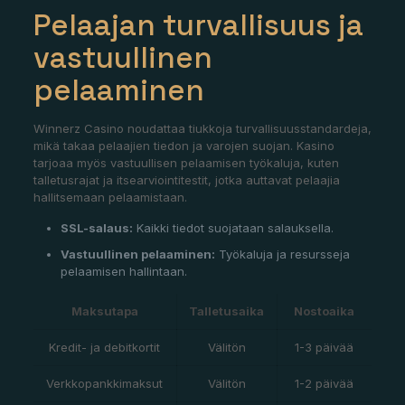
Pelaajan turvallisuus ja
vastuullinen
pelaaminen
Winnerz Casino noudattaa tiukkoja turvallisuusstandardeja,
mikä takaa pelaajien tiedon ja varojen suojan. Kasino
tarjoaa myös vastuullisen pelaamisen työkaluja, kuten
talletusrajat ja itsearviointitestit, jotka auttavat pelaajia
hallitsemaan pelaamistaan.
SSL-salaus:
Kaikki tiedot suojataan salauksella.
Vastuullinen pelaaminen:
Työkaluja ja resursseja
pelaamisen hallintaan.
Maksutapa
Talletusaika
Nostoaika
Kredit- ja debitkortit
Välitön
1-3 päivää
Verkkopankkimaksut
Välitön
1-2 päivää