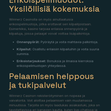
Erikoispelimuodot:
Yksilöllisiä kokemuksia
Winnerz Casinolla on myös ainutlaatuisia
erikoispelimuotoja, jotka erottavat sen kilpailijoistaan.
Esimerkiksi, kasino tarjoaa erilaisia onnenpyöriä ja
kilpailuja, joissa pelaajat voivat voittaa lisäpalkintoja.
Onnenpyörät:
Pyöräytä ja voita mahtavia palkintoja.
Kilpailut:
Osallistu erilaisiin kilpailuihin ja voita suuria
summia.
Erikoistarjoukset:
Bonuksia ja ilmaisia kierroksia
erikoispelimuotojen yhteydessä.
Pelaamisen helppous
ja tukipalvelut
Winnerz Casinon rekisteröityminen on nopeaa ja
vaivatonta. Voit aloittaa pelaamisen vain muutamassa
minuutissa. Tarjolla on myös laadukas asiakastuki, joka on
tavoitettavissa eri kanavien kautta, kuten live-chatissa ja